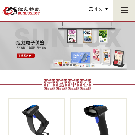
中文
产
品
中
心