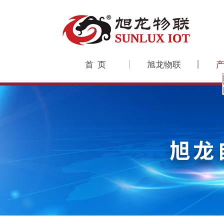
首 页
旭龙物联