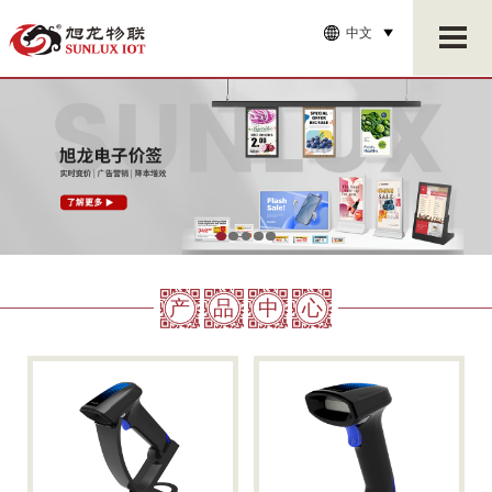
中文
产
品
中
心