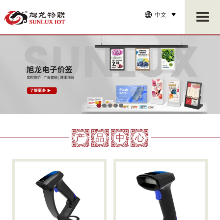
中文
产
品
中
心