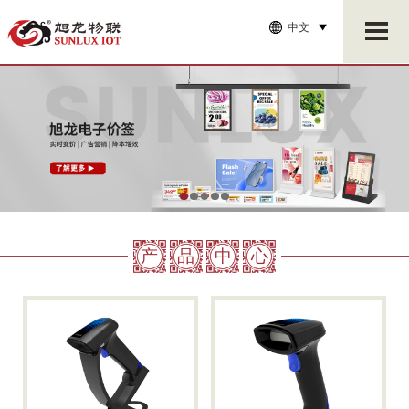
中文
产
品
中
心