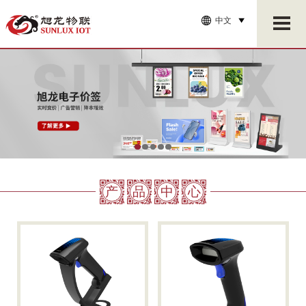
中文
产
品
中
心