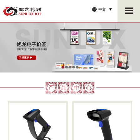
中文
产
品
中
心